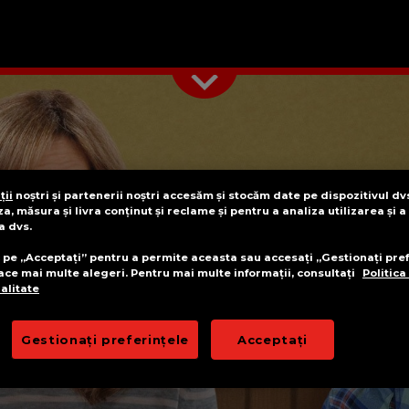
ții
noștri și partenerii noștri accesăm și stocăm date pe dispozitivul dv
a, măsura și livra conținut și reclame și pentru a analiza utilizarea și 
a dvs.
c pe „Acceptați” pentru a permite aceasta sau accesați „Gestionați pre
ace mai multe alegeri. Pentru mai multe informații, consultați
Politica
alitate
Gestionați preferințele
Acceptați