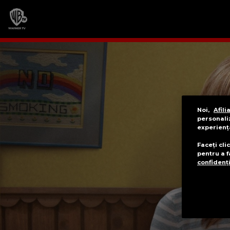
Noi,
Afilia
personaliz
experienț
Faceți cli
pentru a f
confidenți