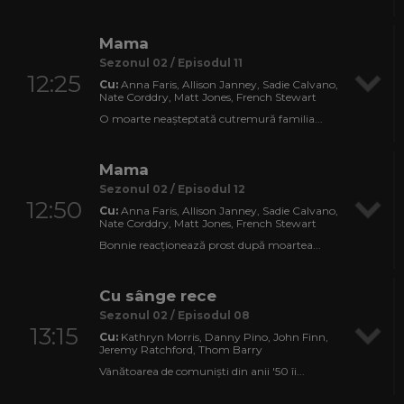
Mama
Sezonul 02 / Episodul 11
12:25
Cu:
Anna Faris, Allison Janney, Sadie Calvano,
Nate Corddry, Matt Jones, French Stewart
O moarte neașteptată cutremură familia...
Mama
Sezonul 02 / Episodul 12
12:50
Cu:
Anna Faris, Allison Janney, Sadie Calvano,
Nate Corddry, Matt Jones, French Stewart
Bonnie reacționează prost după moartea...
Cu sânge rece
Sezonul 02 / Episodul 08
13:15
Cu:
Kathryn Morris, Danny Pino, John Finn,
Jeremy Ratchford, Thom Barry
Vânătoarea de comuniști din anii '50 îi...