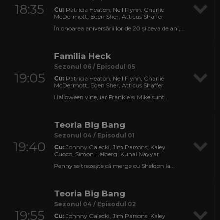
18:35
Cu:
Patricia Heaton, Neil Flynn, Charlie
McDermott, Eden Sher, Atticus Shaffer
În onoarea aniversării lor de 20 și ceva de ani,...
Familia Heck
Sezonul 06 / Episodul 05
19:05
Cu:
Patricia Heaton, Neil Flynn, Charlie
McDermott, Eden Sher, Atticus Shaffer
Halloween vine, iar Frankie și Mike sunt...
Teoria Big Bang
Sezonul 04 / Episodul 01
19:40
Cu:
Johnny Galecki, Jim Parsons, Kaley
Cuoco, Simon Helberg, Kunal Nayyar
Penny se trezește că merge cu Sheldon la...
Teoria Big Bang
Sezonul 04 / Episodul 02
19:55
Cu:
Johnny Galecki, Jim Parsons, Kaley