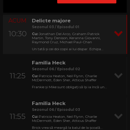
Echipa e tot mai aproape să descopere un...
ACUM
Delicte majore
Sezonul 03 / Episodul 01
10:30
Cu:
Jonathan Del Arco, Graham Patrick
Martin, Tony Denison, Keranna Giovanni,
Raymond Cruz, Michael Paul-Chan
Un tată și cei doi copii ai lui dispar. Echipa...
Familia Heck
Sezonul 06 / Episodul 02
11:25
Cu:
Patricia Heaton, Neil Flynn, Charlie
McDermott, Eden Sher, Atticus Shaffer
Frankie și Mike sunt obligați să își ia încă un...
Familia Heck
Sezonul 06 / Episodul 03
11:55
Cu:
Patricia Heaton, Neil Flynn, Charlie
McDermott, Eden Sher, Atticus Shaffer
Brick vrea să meargă la balul de la școală...