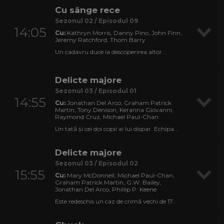
Cu sânge rece
Sezonul 02 / Episodul 09
14:05
Cu:
Kathryn Morris, Danny Pino, John Finn,
Jeremy Ratchford, Thom Barry
Un cadavru duce la descoperirea altor...
Delicte majore
Sezonul 03 / Episodul 01
14:55
Cu:
Jonathan Del Arco, Graham Patrick
Martin, Tony Denison, Keranna Giovanni,
Raymond Cruz, Michael Paul-Chan
Un tată și cei doi copii ai lui dispar. Echipa...
Delicte majore
Sezonul 03 / Episodul 02
15:55
Cu:
Mary McDonnell, Michael Paul-Chan,
Graham Patrick Martin, G.W. Bailey,
Jonathan Del Arco, Phillip P. Keene
Este redeschis un caz de crimă vechi de 17...