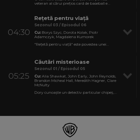
veteran al cărui prețios card de baseball e...
Reţetă pentru viaţă
Sezonul 03 / Episodul 06
04:30
Cu:
Borys Szyc, Dorota Kolak, Piotr
Adamczyk, Magdalena Kumorek
"Reţetă pentru viaţă" este povestea unei...
Căutări misterioase
Sezonul 01 / Episodul 05
05:25
Cu:
Alia Shawkat, John Early, John Reynolds,
Brandon Micheal Hall, Meredith Hagner, Clare
McNulty
Dory cunoaşte un detectiv particular chipeş,...