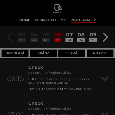
HOME
SERIALE ȘI FILME
PROGRAM TV
03
04
05
06
07
08
09
LU
MA
MI
JO
VI
SÂ
DU
DIMINEAȚĂ
PRÂNZ
SEARĂ
NOAPTE
Chuck
Sezonul 04 / Episodul 03
06:10
Cu:
Adam Baldwin, Zachary Levi, Yvonne
Strahovski, Joshua Gomez
Trecutul îi ajunge din urmă pe Chuck și pe...
Chuck
Sezonul 04 / Episodul 04
07:00
Cu:
Adam Baldwin, Zachary Levi, Yvonne