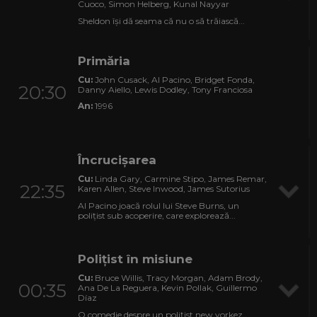
Cuoco, Simon Helberg, Kunal Nayyar
Sheldon își dă seama că nu o să trăiască...
Primăria
Cu:
John Cusack, Al Pacino, Bridget Fonda,
20:30
Danny Aiello, Lewis Dodley, Tony Franciosa
An:
1996
Încrucișarea
Cu:
Linda Gary, Carmine Stipo, James Remar,
22:35
Karen Allen, Steve Inwood, James Sutorius
Al Pacino joacă rolul lui Steve Burns, un
polițist sub acoperire, care explorează...
Polițist în misiune
Cu:
Bruce Willis, Tracy Morgan, Adam Brody,
00:35
Ana De La Reguera, Kevin Pollak, Guillermo
Díaz
O comedie despre un polițist new yorkez