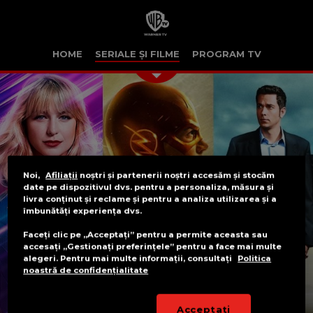
HOME
SERIALE ȘI FILME
PROGRAM TV
Noi,
Afiliații
noștri și partenerii noștri accesăm și stocăm
date pe dispozitivul dvs. pentru a personaliza, măsura și
livra conținut și reclame și pentru a analiza utilizarea și a
îmbunătăți experiența dvs.
Faceți clic pe „Acceptați” pentru a permite aceasta sau
accesați „Gestionați preferințele” pentru a face mai multe
alegeri. Pentru mai multe informații, consultați
Politica
noastră de confidențialitate
Acceptați